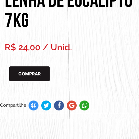
Lenha de Eucalipto
7Kg
R$
24,00
/ Unid.
Compartilhe: