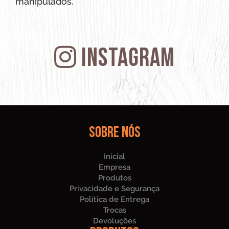
manipulados.
Instagram
Sobre nós
Inicial
Empresa
Produtos
Privacidade e Segurança
Política de Entrega
Trocas
Devoluções